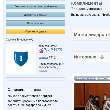
Комплименты
Отправить приватное сообщение
Комплиментов нет.
Вы не авторизованы! Чтоб
Добавить в друзья
Игнорировать
Сделать подарок
Метки лидеров
Халявный (основной)
популярность:
62763 место
-10 ↓
Интервью
рейтинг
130
?
Привилегированный
пользователь
1
уровня
Последние
фотогра
Статистика портрета:
сейчас просматривают портрет - 0
зарегистрированные пользователи
посетившие портрет за 7 дней - 0